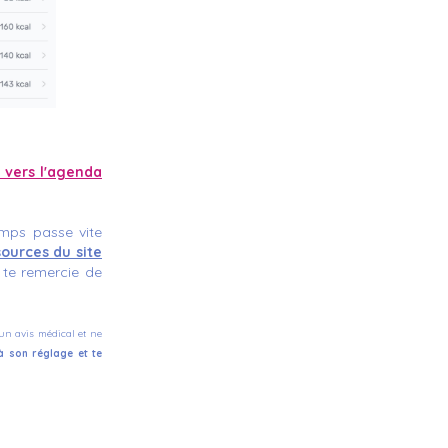
e vers l'agenda
mps passe vite
sources du site
e te remercie de
un avis médical et ne
à son réglage et te