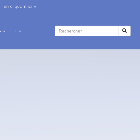
 ! en
cliquant ici
⭐️
b
+