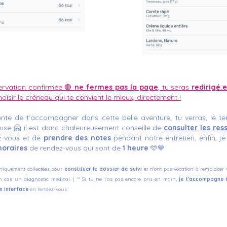
servation confirmée 🔴
ne fermes pas la page
, tu seras
redirigé.
oisir le créneau qui te convient le mieux, directement !
ente de t’accompagner dans cette belle aventure,
tu verras, l
e
te
se 🤗 i
l est donc chaleureusement conseillé de
consulter les res
z-vous et de
prendre des notes
pendant notre entretien, enfin, j
horaires
de rendez-vous qui sont de
1 heure
🩵💙
niquement collectées pour
constituer le dossier de suivi
et n'ont pas vocation à remplacer 
n cas un diagnostic médical. |
** Si tu ne l'as pas encore pris en main,
je t'accompagne 
n interface
en rendez-vous.