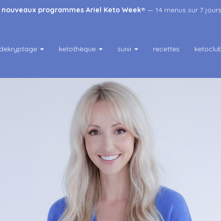
s
nouveaux programmes Ariel Keto Week
® — 14 menus sur 7 jours
dekryptage
ketothèque
suivi
recettes
ketoclu