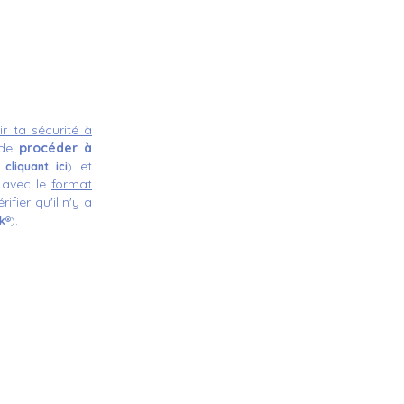
ir ta sécurité à
é de
procéder à
et
n
cliquant ici
)
avec le
format
fier qu'il n'y a
.
k
®)