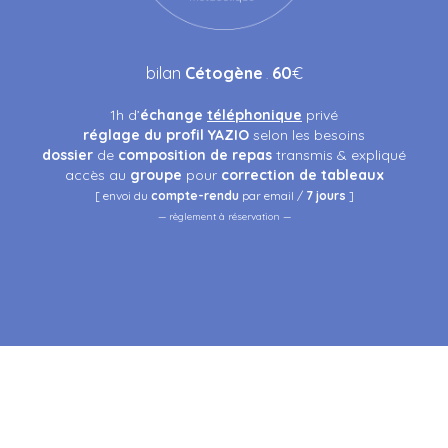
bilan
Cétogène
60
€
.
1h d’
échange
téléphonique
privé
réglage du profil YAZIO
selon les besoins
dossier
de
composition de repas
transmis & expliqué
accès au
groupe
pour
correction
de tableaux
[ envoi du
compte-rendu
par email /
7 jours
]
— r
èglement à réservation —