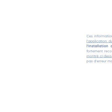
Ces informatio
l'application 
l'installatio
fortement re
montré ci-dess
pas d'erreur ma