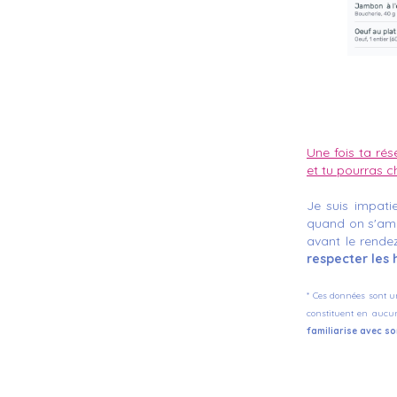
Une fois ta ré
et tu pourras ch
Je suis impati
quand on s'amu
avant le rende
respecter les 
*
Ces données sont u
constituent en aucu
familiarise avec so