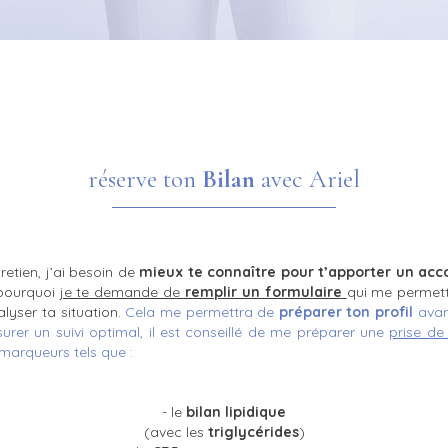
réserve ton
Bilan
avec Ariel
retien, j’ai besoin de
mieux te connaître pour t’apporter un a
 pourquoi
je te demande de
remplir un formulaire
qui me permett
alyser ta situation.
Cela me permettra de
préparer ton profil
avan
surer un suivi optimal, il est conseillé de me préparer
une
prise de
arqueurs tels que :
- le
bilan lipidique
(avec les
triglycérides
)