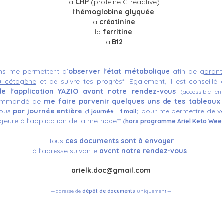
- la
CRP
(protéine C-réactive)
- l’
hémoglobine glyquée
- la
créatinine
- la
ferritine
- la
B12
ns me permettent d’
observer l'état métabolique
afin de
garant
du cétogène
et de suivre tes progrès*.
Egalement, il est conseill
n de l'application YAZIO avant notre rendez-vous
(
accessible e
commandé de
me faire parvenir quelques uns de tes tableaux
ous
par journée entière
pour me permettre de véri
(
1 journée
=
1 mail
)
jeure à l'application de la méthode**
(
hors programme Ariel Keto Wee
Tous
ces documents sont à envoyer
à l'adresse suivante
avant
notre rendez-vous
:
arielk.doc@gmail.com
— adresse de
dépôt
de documents
uniquement —