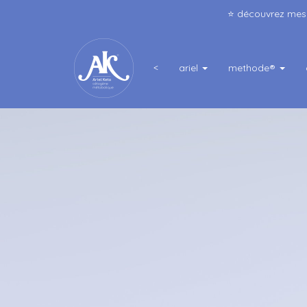
⭐️ découvrez me
<
ariel
methode®