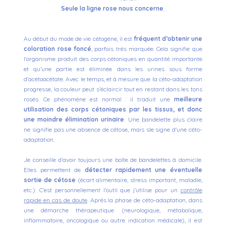
Seule la ligne rose nous concerne
.
Au début du mode de vie cétogène, il est
fréquent d’obtenir une
coloration rose foncé
, parfois très marquée. Cela signifie que
l’organisme produit des corps cétoniques en quantité importante
et qu’une partie est éliminée dans les urines sous forme
d’acétoacétate.
Avec le temps, et à mesure que la céto-adaptation
progresse, la couleur peut s’éclaircir tout en restant dans les tons
rosés. Ce phénomène est normal : il traduit une
meilleure
utilisation des corps cétoniques par les tissus, et donc
une moindre élimination urinaire
. Une bandelette plus claire
ne signifie pas une absence de cétose, mais sle signe d'une céto-
adaptation.
Je conseille d’avoir toujours une boîte de bandelettes à domicile.
Elles permettent de
détecter rapidement une éventuelle
sortie de cétose
(écart alimentaire, stress important, maladie,
etc.). C’est personnellement l’outil que j’utilise pour un
contrôle
rapide en cas de doute
.
Après la phase de céto-adaptation, dans
une démarche thérapeutique (neurologique, métabolique,
inflammatoire, oncologique ou autre indication médicale), il est