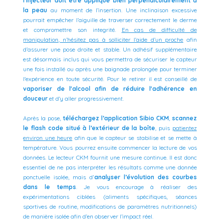
l’injecteur doit être appliqué bien perpendiculairement à
la peau
au moment de l’insertion. Une inclinaison excessive
pourrait empêcher l’aiguille de traverser correctement le derme
et compromettre son integrité.
En cas de difficulté de
manipulation, n’hésitez pas à solliciter l’aide d’un proche
afin
d’assurer une pose droite et stable.
Un adhésif supplémentaire
est désormais inclus qui vous permettra de sécuriser le capteur
une fois installé ou après une baignade prolongée pour terminer
l'expérience en toute sécurité. Pour le retirer il est conseillé de
vaporiser de l'alcool afin de réduire l'adhérence
en
douceur
et d'y aller progressivement.
Après la pose,
téléchargez l’application Sibio CKM
,
scannez
le flash code situé à l’extérieur de la boîte
, puis
patientez
environ une heure
afin que le capteur se stabilise et se mette à
température. Vous pourrez ensuite commencer la lecture de vos
données.
Le lecteur CKM fournit une mesure continue. Il est donc
essentiel de ne pas interpréter les résultats comme une donnée
ponctuelle isolée, mais d’
analyser l’évolution des courbes
dans le temps
. Je vous encourage à réaliser des
expérimentations ciblées (aliments spécifiques, séances
sportives de routine, modifications de paramètres nutritionnels)
de manière isolée afin d’en observer l’impact réel.