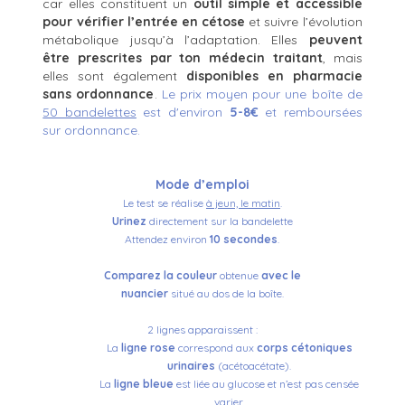
car elles constituent un
outil simple et accessible
pour vérifier l’entrée en cétose
et suivre l’évolution
métabolique jusqu’à l’adaptation. Elles
peuvent
être prescrites par ton médecin traitant
, mais
elles sont également
disponibles en pharmacie
sans ordonnance
.
Le prix moyen pour une boîte de
50 bandelettes
est d'environ
5-8€
et remboursées
sur ordonnance.
Mode d’emploi
Le test se réalise
à jeun, le matin
.
Urinez
directement sur la bandelette
Attendez environ
10 secondes
.
Comparez la couleur
obtenue
avec le
nuancier
situé au dos de la boîte.
2 lignes apparaissent :
La
ligne rose
correspond
aux
corps cétoniques
urinaires
(acétoacétate).
La
ligne bleue
est liée au glucose
et n’est pas censée
varier.