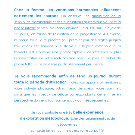
Chez la femme, les variations hormonales influencent
nettement les courbes
. On observe une
diminution de la
sensibilité métabolique et des fluctuations glycémiques durant la
phase lutéale
(après l’ovulation, environ J15 à J28 sur un cycle de
28 jours), en raison de l’élévation de la progestérone. À l’inverse,
la phase folliculaire précoce (du premier jour des règles jusqu’à
l’ovulation) est souvent plus stable sur le plan métabolique. Si
l’objectif est d’obtenir une photographie « de référence » plus
représentative de votre métabolisme basal,
la pose en début de
phase folliculaire peut être particulièrement pertinente
.
Je vous recommande enfin de tenir un journal durant
toute la période d’utilisation
: notez vos apports alimentaires,
votre activité physique, votre niveau de stress, votre sommeil,
ainsi que les niveaux de cétose correspondants. Cette mise en
perspective donnera tout son sens aux données recueillies.
Je vous souhaite une très
belle expérience
d’exploration métabolique
, riche d’enseignements
et de
découvertes
sur cette belle machine qu'est votre corps ! 🤗