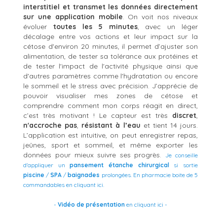
interstitiel et transmet les données directement
sur une application mobile
. On voit nos niveaux
évoluer
toutes les
5 minutes
, avec un léger
décalage entre vos actions et leur impact sur la
cétose d'environ 20 minutes, il permet d’ajuster son
alimentation, de tester sa tolérance aux protéines et
de tester l'impact de l'activité physique ainsi que
d'autres paramètres comme l'hydratation ou encore
le sommeil et le stress avec précision. J’apprécie de
pouvoir visualiser mes zones de cétose et
comprendre comment mon corps réagit en direct,
c’est très motivant !
Le capteur est très
discret
,
n'accroche pas
,
résistant à l’eau
et tient 14 jours.
L’application est intuitive, on peut enregistrer repas,
jeûnes, sport et sommeil, et même exporter les
données pour mieux suivre ses progrès.
Je conseille
d'appliquer un
pansement étanche chirurgical
si sortie
piscine
/
SPA
/
baignades
prolongées. En pharmacie boite de 5
commandables en
cliquant ici
.
-
Vidéo de présentation
en cliquant ici
-