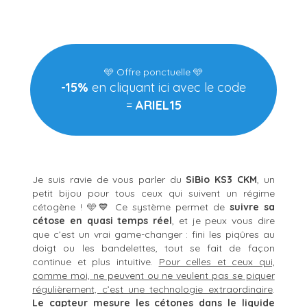
🩵 Offre ponctuelle 🩵
-15%
en cliquant ici
avec le code
=
ARIEL15
Je suis ravie de vous parler du
SiBio KS3 CKM
, un
petit bijou pour tous ceux qui suivent un régime
cétogène ! 🩵💙
Ce système permet de
suivre sa
cétose en quasi temps réel
, et je peux vous dire
que c’est un vrai game-changer : fini les piqûres au
doigt ou les bandelettes, tout se fait de façon
continue et plus intuitive.
Pour celles et ceux qui,
comme moi, ne peuvent ou ne veulent pas se piquer
régulièrement, c’est une technologie extraordinaire
.
Le capteur mesure les cétones dans le liquide