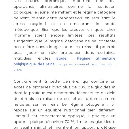
Des études précliniques montrent que des
approches alimentaires comme la restriction
calorique, le jeûne intermittent et le régime cétogène
peuvent ralentir cette progression en réduisant le
stress oxydatif et en améliorant la santé
métabolique. Bien que les preuves cliniques chez
l’homme soient encore limitées, ces résultats
suggèrent que le régime cétogène ne se contente
pas d’être sans danger pour les reins : il pourrait
aussi jouer un rôle protecteur dans certaines
maladies rénales.
Etude
|
Régime alimentaire
polykystique des reins
: ce qui est connu et ce qui est sûr .
2024
Contrairement à cette dernière, qui combine un
excès de protéines avec plus de 30% de glucides et
dont la pratique est désormais déconseillée au-delà
de 6 mois en raison de ses effets potentiellement
néfastes sur les reins. Le régime cétogène , lui,
repose sur un équilibre nutritionnel bien différent.
Lorsqu’il est correctement appliqué, il privilégie un
apport lipidique d’environ 70 %, limite les glucides à
un seuil minimal et maintient un apport protéique