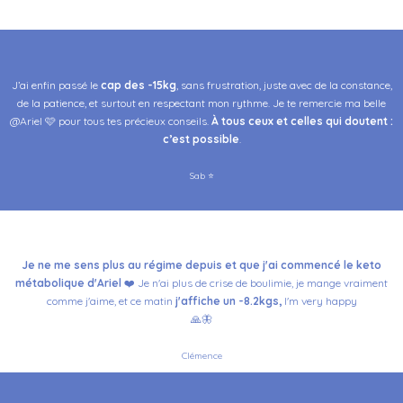
J’ai enfin passé
le
cap des -15kg
,
sans frustration, juste avec de la constance,
de la patience, et surtout en respectant mon rythme
.
Je te remercie ma belle
@Ariel 🩷 pour tous tes précieux conseils.
À tous ceux et celles qui doutent :
c’est possible
.
Sab ⭐️
Je ne me sens plus au régime depuis et que j'ai commencé le keto
métabolique d'Ariel
❤️
Je n'ai plus de crise de
boulimie, je mange vraiment
comme j'aime, et ce matin
j'affiche un -8.2kgs,
I'm very happy
🙏
🦋
Clémence