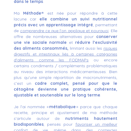
dans le temps
.
Ma
Méthode
® est née pour répondre à cette
lacune car
elle combine un suivi nutritionnel
précis avec un apprentissage intégré
, permettant
de
comprendre ce que l’on applique et pourquoi
. Elle
offre de nombreuses alternatives pour
conserver
une vie sociale normale
et
réduire l’exclusivité
des aliments consommés,
limitant aussi les
risques
digestifs et intestinaux liés à certaines catégories
d'aliments comme les FODMAPs
ou encore
certains condiments / compléments problématiques
au niveau des interactions médicamenteuses. Bien
plus qu’une simple répartition de macronutriments,
c’est un
cadre complet, pensé pour que le
cétogène devienne une pratique cohérente,
ajustable et soutenable sur le long terme
.
Je l’ai nommée «
métabolique
» parce que chaque
recette, principe et ajustement de ma méthode
s’articule autour de
nutriments hautement
biodisponibles
, pensés pour
favoriser un meilleur
confort de vie
, même dans des contextes