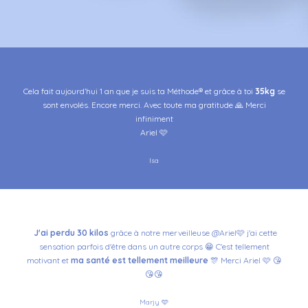
Cela fait aujourd’hui 1 an que je suis ta Méthode® et grâce à toi
35kg
se
sont envolés.
Encore merci.
Avec toute ma gratitude 🙏
Merci
infiniment
Ariel 🩷
Isa
J'ai perdu 30 kilos
grâce à notre merveilleuse @Ariel🩷 j'ai cette
sensation parfois d'être dans un autre corps 😁 C'est tellement
motivant et
ma santé est tellement meilleure
🎊 Merci Ariel 🩷 😘
😘😘
Marjy 🩵