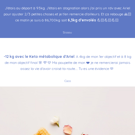
J’étais au départ à 93kg. J’étais en stagnation alors j’ai pris un rdv avec Ariel
pour ajuster 2/3 petites choses et je t’en remercie d’ailleurs. Et ça rebouge 🙏🏻
ce matin je suis à 86,700kg soit
6,3kg d’envolés
💪🏻💪🏻💪🏻
Sissou
-12 kg avec le Keto métabolique d’Ariel
.
A 4kg de mon 1er objectif et à 8 kg
de mon objectif final 🌸 💜 🩷
Ma poupette de mon ❤️ je ne remercierai jamais
assez la vie d’avoir croisé ta route…. Tu es une évidence 🫶
Coco