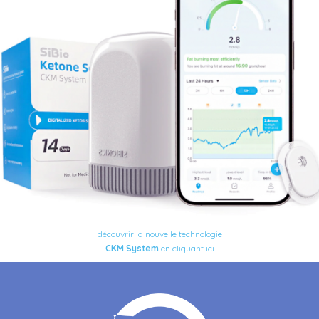
découvrir
la nouvelle technologie
CKM
System
en cliquant ici