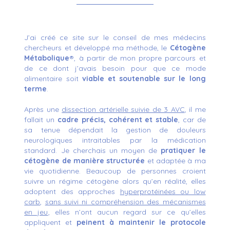
J’ai créé ce site sur le conseil de mes médecins
chercheurs et développé ma méthode, le
Cétogène
Métabolique
®, à partir de mon propre parcours et
de ce dont j’avais besoin pour que ce mode
alimentaire soit
viable et soutenable sur le long
terme
.
Après une
dissection artérielle suivie de 3 AVC
, il me
fallait un
cadre précis, cohérent et stable
, car de
sa tenue dépendait la gestion de douleurs
neurologiques intraitables par la médication
standard. Je cherchais un moyen de
pratiquer le
cétogène de manière structurée
et adaptée à ma
vie quotidienne.
Beaucoup de personnes croient
suivre un régime cétogène alors qu’en réalité, elles
adoptent des approches
hyperprotéinées ou low
carb
,
sans suivi ni compréhension des mécanismes
en jeu
, elles n’ont aucun regard sur ce qu’elles
appliquent et
peinent à maintenir le protocole