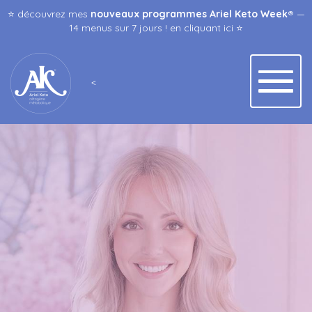
⭐️ découvrez mes
nouveaux programmes Ariel Keto Week
® —
14 menus sur 7 jours ! en
cliquant ici
⭐️
<