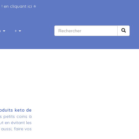
 ! en
cliquant ici
⭐️
b
+
oduits keto de
s petits coins à
t en évitant les
aussi, faire vos