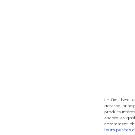
Le Bio, bien 
adresse princ
produits intér
encore les
gra
notamment c
leurs purées 