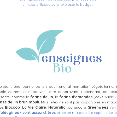
un keto efficace sans exploser le budget !
qu’étant une bonne option pour une alimentation végétalienne, 
ipale comme cela pouvait l’être auparavant. Cependant, on peut
essants, comme la
farine de lin
, la
farine d’amandes
(cake Ariel®),
ines de lin brun moulues
, si elles ne sont pas disponibles en magas
hez
Biocoop
,
La Vie Claire
,
Naturalia
, ou encore
Greenweez
(en 
d'oléagineux sont assez chères
et, selon ma dernière expérience, e