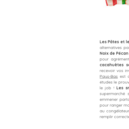
Les Pâtes et l
alternatives pa
Noix de Pécan
pour agrémente
cacahuètes s
recevoir vos in
Pays-Bas
est d
études le prouv
le job !
Les
s
supermarché s
emmener partou
pour ranger mon
au congélateu
remplir correct