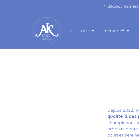
⭐️ découvrez me
<
ariel
methode®
Depuis 2022, j
qualité à des 
champignons ket
produits doute
courses sereine