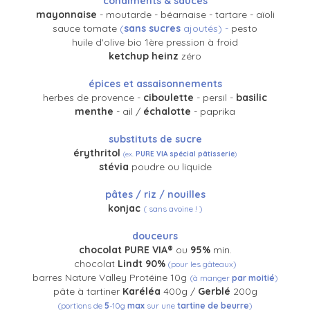
condiments & sauces
mayonnaise
- moutarde - béarnaise - tartare - aïoli
sauce tomate
(
sans sucres
ajoutés) -
pesto
huile d'olive bio 1ère pression à froid
ketchup heinz
zéro
épices et assaisonnements
herbes de provence -
ciboulette
- persil -
basilic
menthe
- ail /
échalotte
-
paprika
substituts de sucre
érythritol
(ex.
PURE VIA spécial pâtisserie
)
stévia
poudre ou liquide
pâtes / riz / nouilles
konjac
( sans avoine ! )
douceurs
chocolat PURE VIA®
ou
95%
min.
chocolat
Lindt 90%
(pour les gâteaux)
barres Nature Valley Protéine 10g
(à manger
par moitié
)
pâte à tartiner
Karéléa
400g /
Gerblé
200g
(portions de
5
-10g
max
sur une
tartine de beurre
)