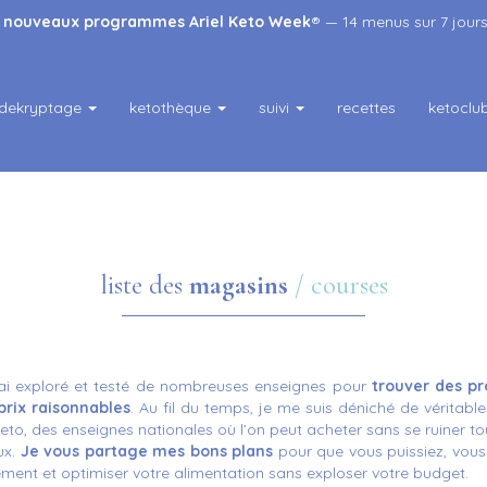
s
nouveaux programmes Ariel Keto Week
® — 14 menus sur 7 jours
dekryptage
ketothèque
suivi
recettes
ketoclu
liste des
magasins
/ courses
’ai exploré et testé de nombreuses enseignes pour
trouver des pr
prix raisonnables
. Au fil du temps, je me suis déniché de véritable
o, des enseignes nationales où l’on peut acheter sans se ruiner tou
ux.
Je vous partage mes bons plans
pour que vous puissiez, vous 
ment et optimiser votre alimentation sans exploser votre budget.