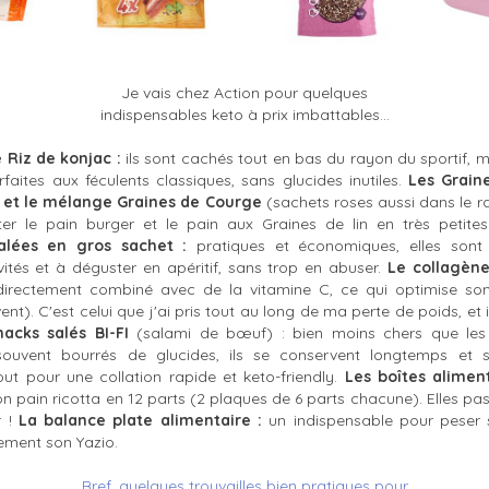
Je vais chez Action pour quelques
indispensables keto à prix imbattables...
e Riz de konjac :
ils sont cachés tout en bas du rayon du sportif, 
rfaites aux féculents classiques, sans glucides inutiles.
Les Graine
 et le mélange Graines de Courge
(sachets roses aussi dans le r
r le pain burger et le pain aux Graines de lin en très petite
alées en gros sachet
:
pratiques et économiques, elles sont 
vités et à déguster en apéritif, sans trop en abuser.
Le collagène
irectement combiné avec de la vitamine C, ce qui optimise son 
ent). C'est celui que j'ai pris tout au long de ma perte de poids, et i
nacks salés BI-FI
(salami de bœuf) : bien moins chers que les
ouvent bourrés de glucides, ils se conservent longtemps et s
t pour une collation rapide et keto-friendly.
Les boîtes aliment
 pain ricotta en 12 parts (2 plaques de 6 parts chacune). Elles pa
r !
La balance plate alimentaire :
un indispensable pour peser 
ement son Yazio.
Bref, quelques trouvailles bien pratiques
pour