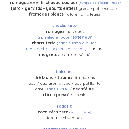
fromages
⭐️⭐️⭐️ de
chaque couleur
(
turquoise
+
bleu
+
rose
)
fjørd - gervitas - yaourts entiers
grecs - petits-suisses
fromages blancs
nature
non allégés
snacks keto
fromages
individuels
à privilégier pour l'
exterieur
charcuterie
(sans sucres ajoutés,
type jambon sec ou saucisson)
rillettes
magrets
de canard séché
boissons
thé blanc
/
tisanes
et infusions
eau / eau aromatisée / eau pétillante
café
(sans sucre)
/
décaféiné
citron pressé
de sicile
sodas 0
coca zéro zéro
(sans caféine)
fanta - s
chweppes