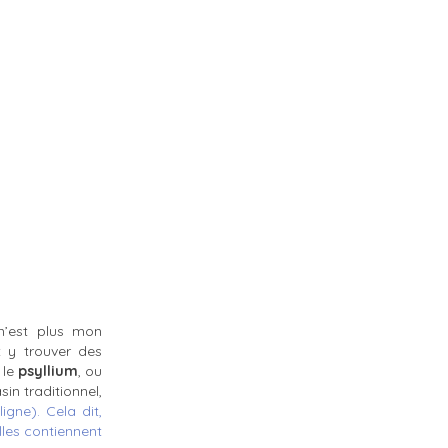
n’est plus mon
 y trouver des
 le
psyllium
, ou
in traditionnel,
ligne).
Cela dit,
lles contiennent