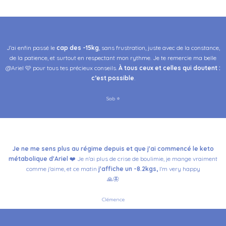
J’ai enfin passé
le
cap des -15kg
,
sans frustration, juste avec de la constance,
de la patience, et surtout en respectant mon rythme
.
Je te remercie ma belle
@Ariel 🩷 pour tous tes précieux conseils.
À tous ceux et celles qui doutent :
c’est possible
.
Sab ⭐️
Je ne me sens plus au régime depuis et que j'ai commencé le keto
métabolique d'Ariel
❤️
Je n'ai plus de crise de
boulimie, je mange vraiment
comme j'aime, et ce matin
j'affiche un -8.2kgs,
I'm very happy
🙏
🦋
Clémence