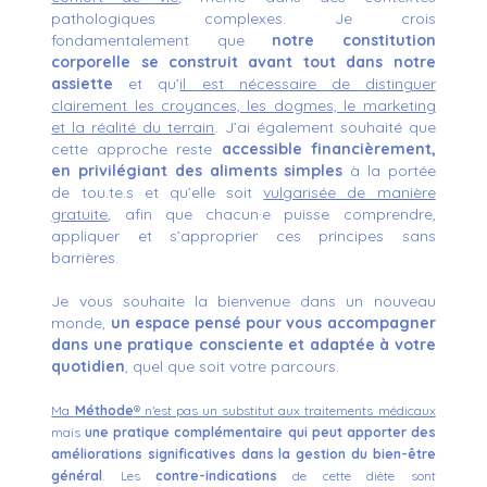
pathologiques complexes. Je crois
fondamentalement que
notre constitution
corporelle se construit avant tout dans notre
assiette
et qu’
il est nécessaire de distinguer
clairement les croyances, les dogmes, le marketing
et la réalité du terrain
. J’ai également souhaité que
cette approche reste
accessible financièrement,
en privilégiant des aliments simples
à la portée
de tou.te.s et qu’elle soit
vulgarisée de manière
gratuite
, afin que chacun·e puisse comprendre,
appliquer et s’approprier ces principes sans
barrières.
Je vous souhaite la bienvenue dans un nouveau
monde,
un espace pensé pour vous accompagner
dans une pratique consciente et adaptée à votre
quotidien
, quel que soit votre parcours.
Ma
Méthode
® n’est pas un substitut aux traitements médicaux
mais
une pratique complémentaire qui peut apporter des
améliorations significatives dans la gestion du bien-être
général
.
Les
contre-indications
de cette diète sont