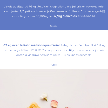
J’étais au départ à 93kg. J’étais en stagnation alors j’ai pris un rdv avec Ariel
pour ajuster 2/3 petites choses et je t’en remercie d’ailleurs. Et ça rebouge 🙏🏻
ce matin je suis à 86,700kg soit
6,3kg d’envolés
💪🏻💪🏻💪🏻
Sissou
-12 kg avec le Keto métabolique d’Ariel
.
A 4kg de mon 1er objectif et à 8 kg
de mon objectif final 🌸 💜 🩷
Ma poupette de mon ❤️ je ne remercierai jamais
assez la vie d’avoir croisé ta route…. Tu es une évidence 🫶
Coco