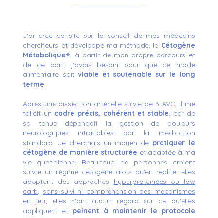
J’ai créé ce site sur le conseil de mes médecins
chercheurs et développé ma méthode, le
Cétogène
Métabolique
®, à partir de mon propre parcours et
de ce dont j’avais besoin pour que ce mode
alimentaire soit
viable et soutenable sur le long
terme
.
Après une
dissection artérielle suivie de 3 AVC
, il me
fallait un
cadre précis, cohérent et stable
, car de
sa tenue dépendait la gestion de douleurs
neurologiques intraitables par la médication
standard. Je cherchais un moyen de
pratiquer le
cétogène de manière structurée
et adaptée à ma
vie quotidienne.
Beaucoup de personnes croient
suivre un régime cétogène alors qu’en réalité, elles
adoptent des approches
hyperprotéinées ou low
carb
,
sans suivi ni compréhension des mécanismes
en jeu
, elles n’ont aucun regard sur ce qu’elles
appliquent et
peinent à maintenir le protocole