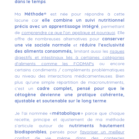
dans le temps
.
Ma
Méthode
® est née pour répondre à cette
lacune car
elle combine un suivi nutritionnel
précis avec un apprentissage intégré
, permettant
de
comprendre ce que l’on applique et pourquoi
. Elle
offre de nombreuses alternatives pour
conserver
une vie sociale normale
et
réduire l’exclusivité
des aliments consommés,
limitant aussi les
risques
digestifs et intestinaux liés à certaines catégories
d'aliments comme les FODMAPs
ou encore
certains condiments / compléments problématiques
au niveau des interactions médicamenteuses. Bien
plus qu’une simple répartition de macronutriments,
c’est un
cadre complet, pensé pour que le
cétogène devienne une pratique cohérente,
ajustable et soutenable sur le long terme
.
Je l’ai nommée «
métabolique
» parce que chaque
recette, principe et ajustement de ma méthode
s’articule autour de
nutriments hautement
biodisponibles
, pensés pour
favoriser un meilleur
confort de vie
, même dans des contextes