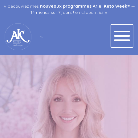
⭐️ découvrez mes
nouveaux programmes Ariel Keto Week
® —
14 menus sur 7 jours ! en
cliquant ici
⭐️
<