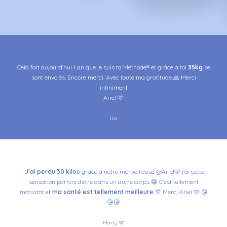
Cela fait aujourd’hui 1 an que je suis ta Méthode® et grâce à toi
35kg
se
sont envolés.
Encore merci.
Avec toute ma gratitude 🙏
Merci
infiniment
Ariel 🩷
Isa
J'ai perdu 30 kilos
grâce à notre merveilleuse @Ariel🩷 j'ai cette
sensation parfois d'être dans un autre corps 😁 C'est tellement
motivant et
ma santé est tellement meilleure
🎊 Merci Ariel 🩷 😘
😘😘
Marjy 🩵