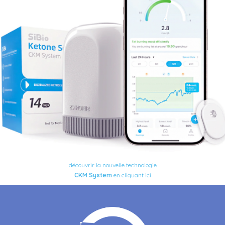
découvrir
la nouvelle technologie
CKM
System
en cliquant ici