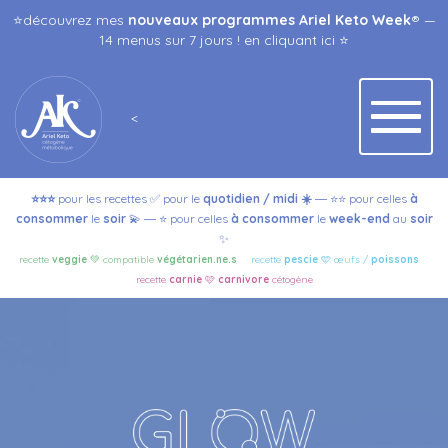
⭐️découvrez mes
nouveaux programmes Ariel Keto Week
® —
14 menus sur 7 jours ! en
cliquant ici
⭐️
<
⭐️⭐️⭐️
pour les recettes ✅ pour le
quotidien / midi
☀️
⭐️⭐️ pour celles
à
—
consommer
le
soir
💫
⭐️ pour celles
à
consommer
le
week-end
au
soir
—
✨
recette
veggie
💚 compatible
végétarien.ne.s
—
recette
pescie
🩵
œufs /
poissons
—
recette
carnie
🩷
carnivore
cétogène