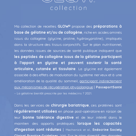
Ma collection de recettes
GLOW
® propose des
préparations à
base de gélatine et/ou de collagène
, riche en acides aminés
issus du collagène (glycine, proline, hydroxyproline), impliqués
dans la structure des tissus conjonctifs.
Sur le plan nutritionnel,
les données issues de sources de santé publique indiquent que
les peptides de collagène issus de la gélatine participent
à l’apport en glycine et peuvent soutenir la santé
articulaire, cutanée et tissulaire
. La glycine est également
associée à des effets de modulation du système nerveux et à une
amélioration de la qualité du sommeil,
participant indirectement
aux mécanismes de récupération physiologique
|
PasseportSanté
–
La gélatine bientôt prescrite par les médecins ?
2021.
Dans les services de
chirurgie bariatrique
, ces protéines sont
régulièrement utilisées
en phase post-opératoire en raison de
leur
bonne tolérance digestive
et de leur intérêt dans le
maintien des apports protéiques
lorsque les capacités
d’ingestion sont réduites
|
Mechanick et al.,
Endocrine Society
Sur le plan digestif, des données
Clinical Practice Guidelines
, 2019.