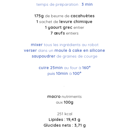
temps de préparation :
3 min
175g
de beurre de
cacahuètes
1
sachet de
levure chimique
1 yaourt grec
entier
7 œufs
entiers
mixer
tous les ingrédients au robot
verser
dans un
moule à cake en silicone
saupoudrer
de graines de courge
cuire
2
5min
au four à
160°
10
min
à
100
°
puis
.
macro
n
utriments
aux
100g
251 kcal
Lipides : 19,43 g
Glucides nets : 3,71 g