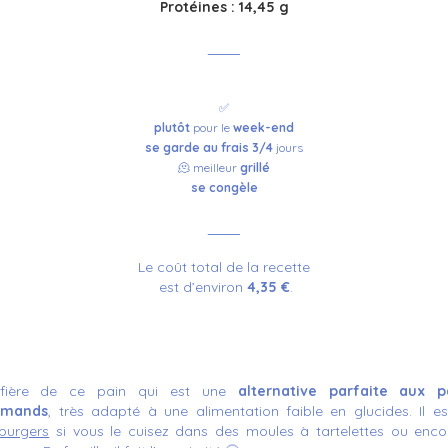
Protéines : 14,45 g
____
✅
plutôt
pour le
week-end
se garde au frais 3/4
jours
🫠 meilleur
grillé
se
congèle
____
Le coût total de la recette
est d’environ
4,35 €
.
 fière de ce pain qui est une
alternative parfaite aux 
rmands
, très adapté à une alimentation faible en glucides. Il e
burgers
si vous le cuisez dans des moules à tartelettes ou enc