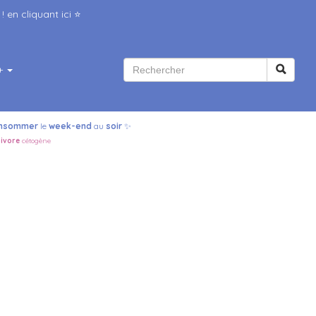
 ! en
cliquant ici
⭐️
+
nsommer
le
week-end
au
soir
✨
ivore
cétogène