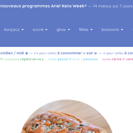
s
nouveaux programmes Ariel Keto Week
® — 14 menus sur 7 jours
konjacs
sucré
glow
fêtes
boissons
otidien / midi
☀️
⭐️⭐️ pour celles
à consommer
le
soir
💫
⭐️ pour celles
à
co
—
—
💚 compatible
végétarien.ne.s
—
recette
pescie
🩵
œufs /
poissons
—
recette
carnie
🩷
carn