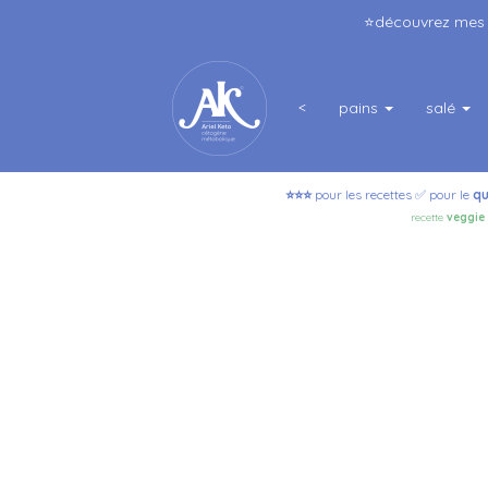
⭐️découvrez me
<
pains
salé
⭐️⭐️⭐️
pour les recettes ✅ pour le
qu
recette
veggie