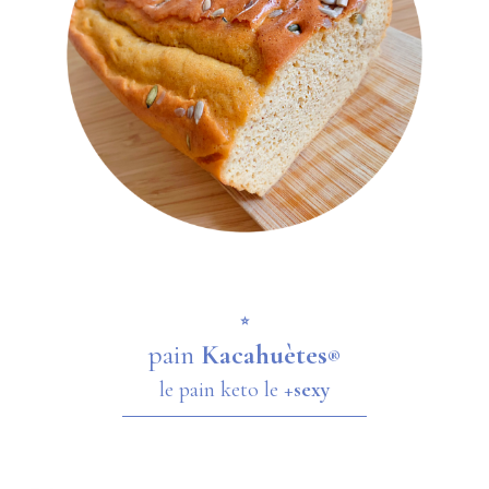
⭐️
pain
Kacahuètes
®
le pain keto le +
sexy