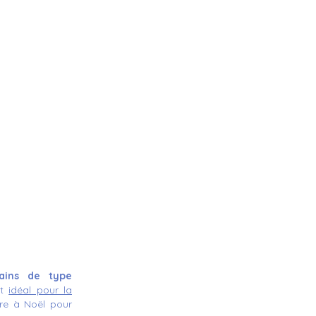
pains de type
st
idéal pour la
ore à Noël pour