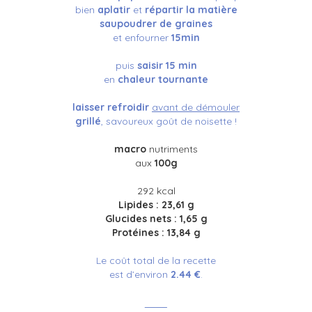
bien
aplatir
et
répartir la matière
saupoudrer de graines
et enfourner
15min
puis
saisir 15 min
en
chaleur tournante
laisser refroidir
avant de démouler
grillé
, savoureux goût de noisette !
macro
n
utriments
aux
100g
292 kcal
Lipides : 23,61 g
Glucides nets : 1,65 g
Protéines : 13,84 g
Le coût total de la recette
est d’environ
2.44 €
.
____