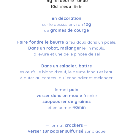
15g
de
beurre fondu
10cl
d'
eau
tiède
en décoration
sur le dessus environ
10g
de
graines de courge
Faire fondre le beurre
à feu doux dans un poêle.
Dans un robot, mélanger
le lin moulu,
l
a levure et une belle pincée de sel.
Dans un saladier, battre
les œufs, le blanc d'œuf, le beurre fondu et l'eau.
Ajouter au contenu du 1er saladier et mélanger.
— format
pain
—
verser dans un moule
à cake
saupoudrer de graines
et enfourner
40min
— format
crackers
—
verser sur papier sulfurisé
sur plaque