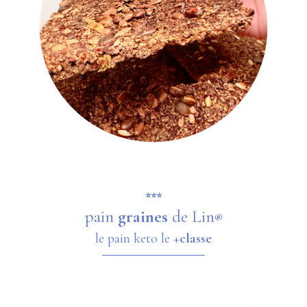
⭐️
⭐️
⭐️
pain
graines
de Lin
®
le pain keto le +
classe