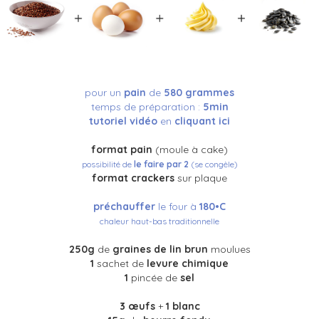
pour un
pain
de
580 grammes
temps de préparation :
5min
tutoriel vidéo
en
cliquant ici
format pain
(moule à cake)
possibilité de
le faire par 2
(se congèle)
format crackers
sur plaque
préchauffer
le four à
180•C
chaleur haut-bas traditionnelle
250g
de
graines de lin brun
moulues
1
sachet de
levure chimique
1
pincée de
sel
3 œufs
+
1 blanc