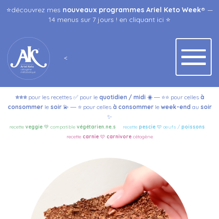
⭐️découvrez mes
nouveaux programmes Ariel Keto Week
® —
14 menus sur 7 jours ! en
cliquant ici
⭐️
<
⭐️⭐️⭐️
pour les recettes ✅ pour le
quotidien / midi
☀️
⭐️⭐️ pour celles
à
—
consommer
le
soir
💫
⭐️ pour celles
à
consommer
le
week-end
au
soir
—
✨
recette
veggie
💚 compatible
végétarien.ne.s
—
recette
pescie
🩵
œufs /
poissons
—
recette
carnie
🩷
carnivore
cétogène