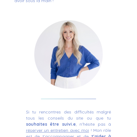
avoir sous la main !
Si tu rencontres des difficultés
malgré
tous les conseils du site ou que tu
souhaites être suivi.e
,
n’hésite
pas à
réserver un entretien avec moi
!
Mon rôle
est de t’accompagner
et de
t’aider
à